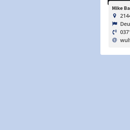
Mike B
214
Deu
037
wul