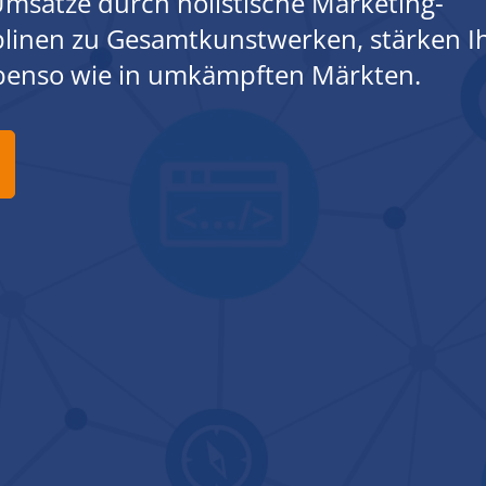
msätze durch holistische Marketing-
iplinen zu Gesamtkunstwerken, stärken I
ebenso wie in umkämpften Märkten.