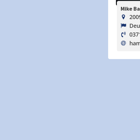
Mike B
200
Deu
037
ham