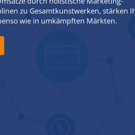
msätze durch holistische Marketing-
iplinen zu Gesamtkunstwerken, stärken I
ebenso wie in umkämpften Märkten.