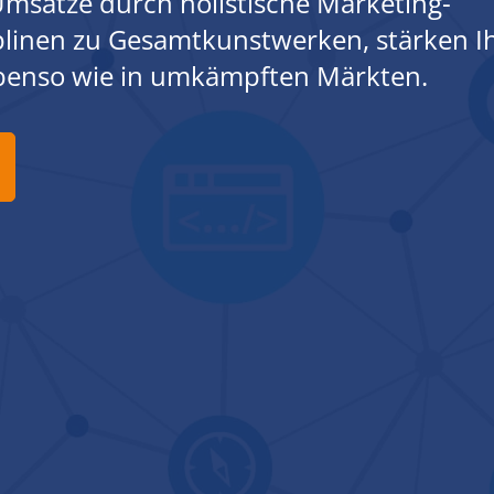
msätze durch holistische Marketing-
iplinen zu Gesamtkunstwerken, stärken I
ebenso wie in umkämpften Märkten.