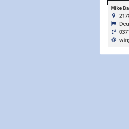
Mike B
217
Deu
037
win