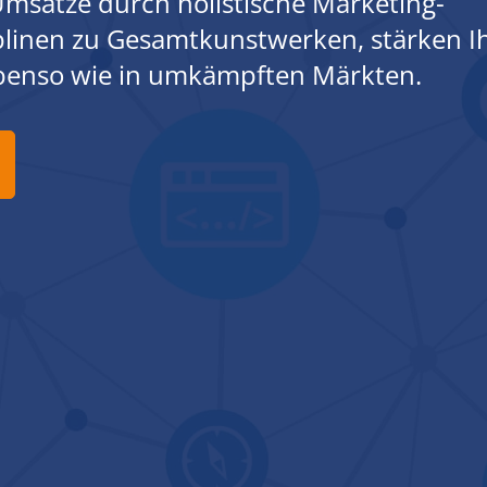
msätze durch holistische Marketing-
iplinen zu Gesamtkunstwerken, stärken I
ebenso wie in umkämpften Märkten.