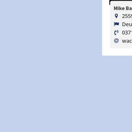
Mike B
255
Deu
037
wac