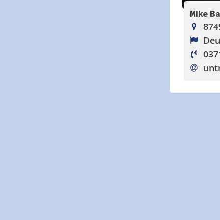
Mike B
874
Deu
037
unt