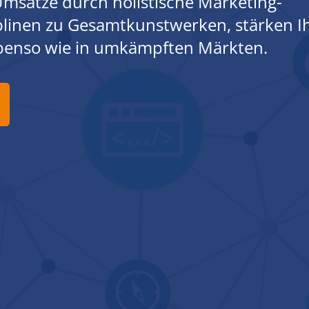
msätze durch holistische Marketing-
iplinen zu Gesamtkunstwerken, stärken I
ebenso wie in umkämpften Märkten.