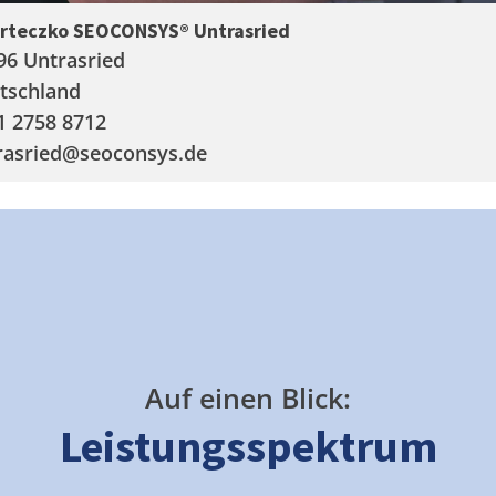
arteczko SEOCONSYS®
Untrasried
96 Untrasried
tschland
1 2758 8712
rasried
@seoconsys.de
Auf einen Blick:
Leistungsspektrum