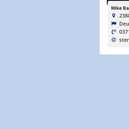
Mike B
238
Deu
037
ster