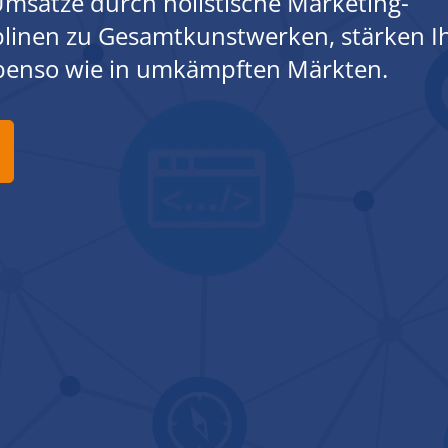
msätze durch holistische Marketing-
iplinen zu Gesamtkunstwerken, stärken I
ebenso wie in umkämpften Märkten.