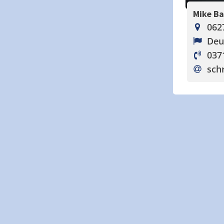
Mike B
062
Deu
037
sch