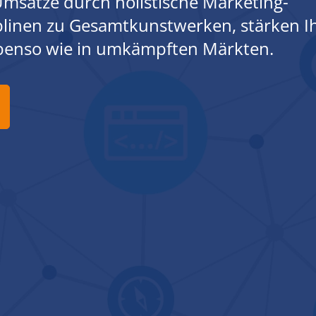
msätze durch holistische Marketing-
iplinen zu Gesamtkunstwerken, stärken I
ebenso wie in umkämpften Märkten.