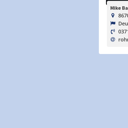
Mike B
867
Deu
037
roh