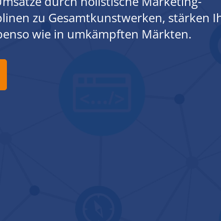
msätze durch holistische Marketing-
iplinen zu Gesamtkunstwerken, stärken I
ebenso wie in umkämpften Märkten.