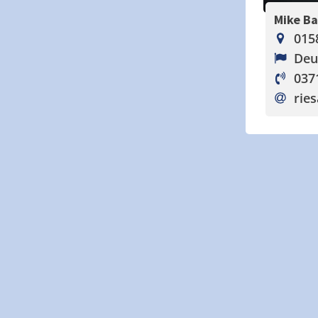
Mike B
015
Deu
037
ries