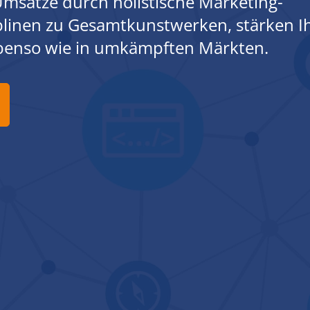
msätze durch holistische Marketing-
iplinen zu Gesamtkunstwerken, stärken I
ebenso wie in umkämpften Märkten.