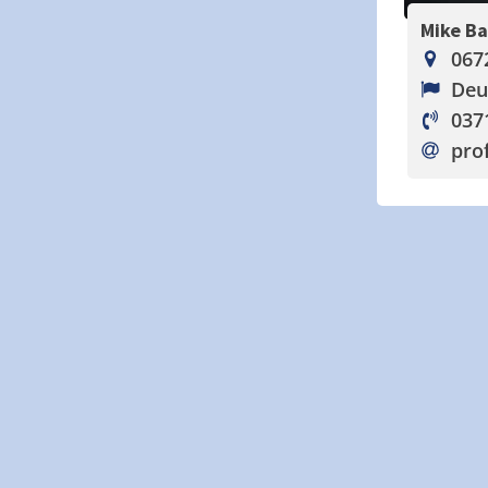
Mike B
067
Deu
037
pro