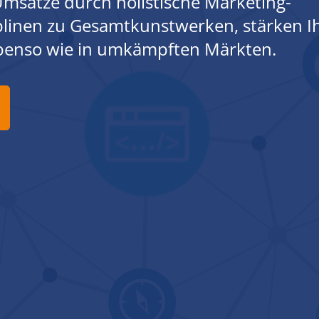
msätze durch holistische Marketing-
iplinen zu Gesamtkunstwerken, stärken I
ebenso wie in umkämpften Märkten.