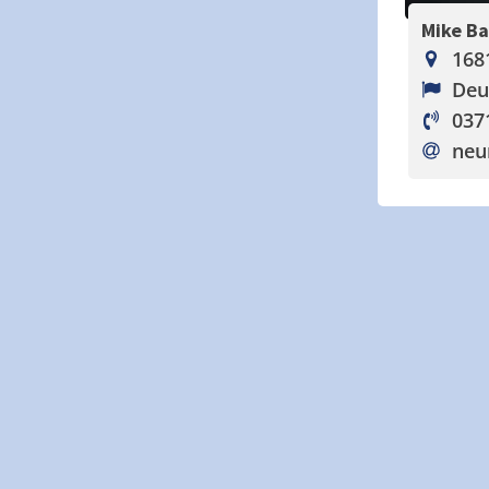
Mike B
168
Deu
037
neu