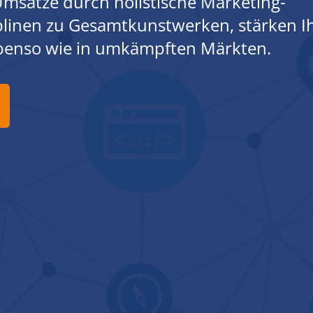
msätze durch holistische Marketing-
iplinen zu Gesamtkunstwerken, stärken I
ebenso wie in umkämpften Märkten.