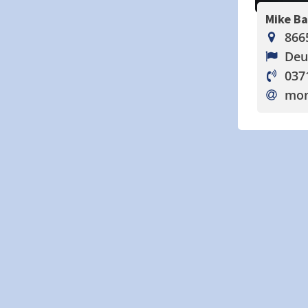
Mike B
866
Deu
037
mo