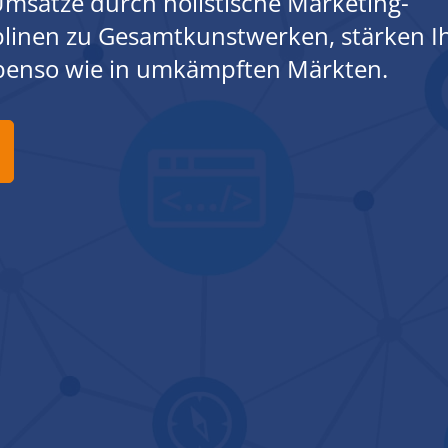
msätze durch holistische Marketing-
iplinen zu Gesamtkunstwerken, stärken I
ebenso wie in umkämpften Märkten.