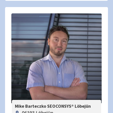
Mike Barteczko SEOCONSYS®
Löbejün
06193 Löbejün