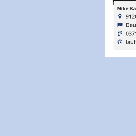
Mike B
912
Deu
037
lauf