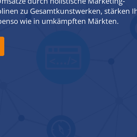
msätze durch holistische Marketing-
iplinen zu Gesamtkunstwerken, stärken I
ebenso wie in umkämpften Märkten.