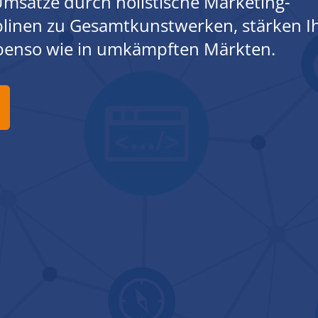
msätze durch holistische Marketing-
iplinen zu Gesamtkunstwerken, stärken I
ebenso wie in umkämpften Märkten.