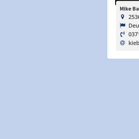
Mike B
253
Deu
037
kieb