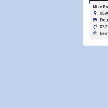
Mike B
069
Deu
037
kem