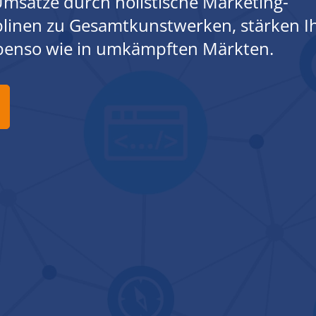
msätze durch holistische Marketing-
iplinen zu Gesamtkunstwerken, stärken I
ebenso wie in umkämpften Märkten.