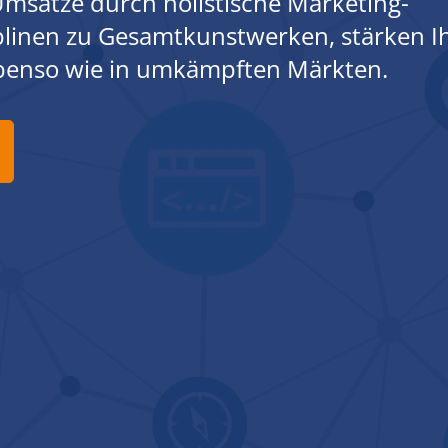
msätze durch holistische Marketing-
iplinen zu Gesamtkunstwerken, stärken I
ebenso wie in umkämpften Märkten.