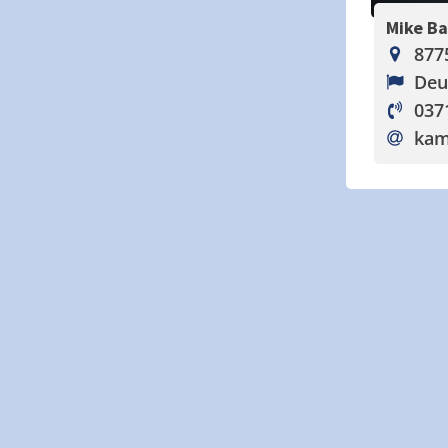
Mike B
877
Deu
037
kam