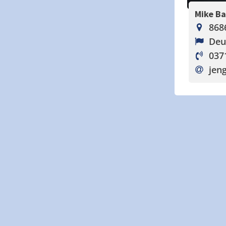
Mike B
868
Deu
037
jen