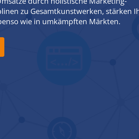
msätze durch holistische Marketing-
iplinen zu Gesamtkunstwerken, stärken I
ebenso wie in umkämpften Märkten.