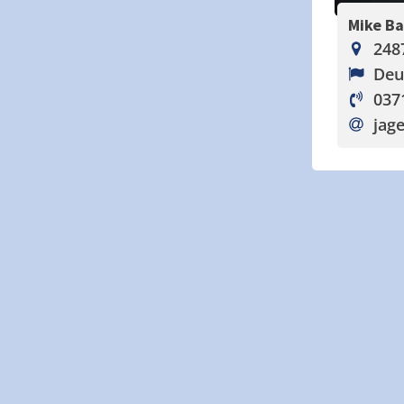
Mike B
248
Deu
037
jage