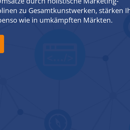
msätze durch holistische Marketing-
iplinen zu Gesamtkunstwerken, stärken I
ebenso wie in umkämpften Märkten.