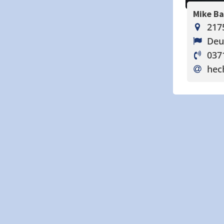
Mike B
217
Deu
037
hec