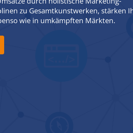
msätze durch holistische Marketing-
iplinen zu Gesamtkunstwerken, stärken I
ebenso wie in umkämpften Märkten.