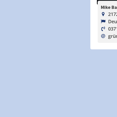
Mike B
217
Deu
037
grü