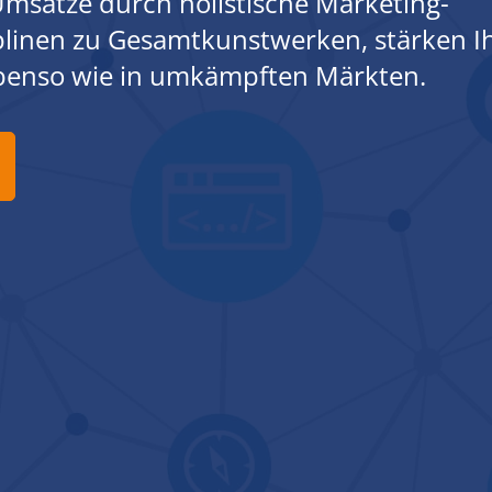
msätze durch holistische Marketing-
iplinen zu Gesamtkunstwerken, stärken I
ebenso wie in umkämpften Märkten.