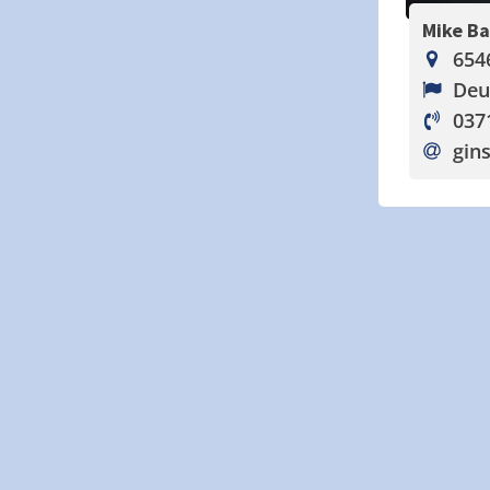
Mike B
654
Deu
037
gin