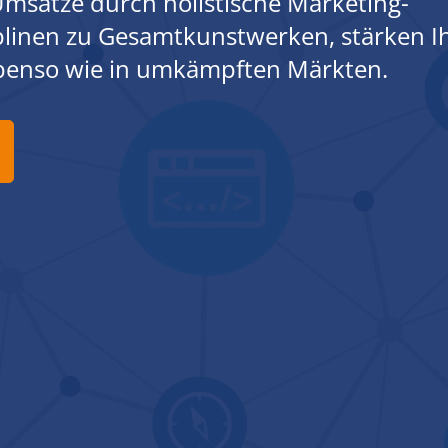
msätze durch holistische Marketing-
iplinen zu Gesamtkunstwerken, stärken I
ebenso wie in umkämpften Märkten.