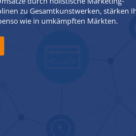
msätze durch holistische Marketing-
iplinen zu Gesamtkunstwerken, stärken I
ebenso wie in umkämpften Märkten.