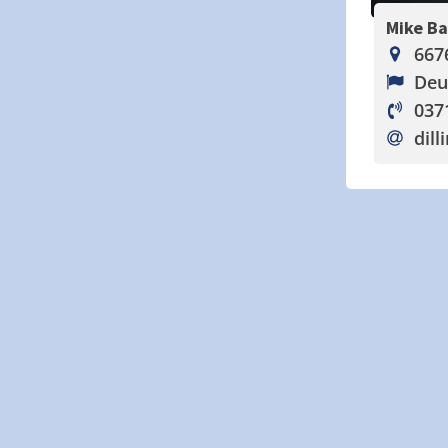
Mike B
667
Deu
037
dill