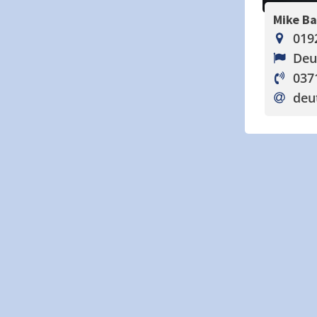
Mike B
019
Deu
037
deu