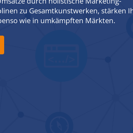
msätze durch holistische Marketing-
iplinen zu Gesamtkunstwerken, stärken I
ebenso wie in umkämpften Märkten.