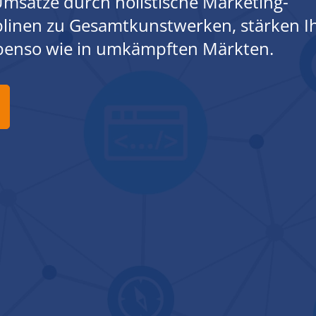
msätze durch holistische Marketing-
iplinen zu Gesamtkunstwerken, stärken I
ebenso wie in umkämpften Märkten.