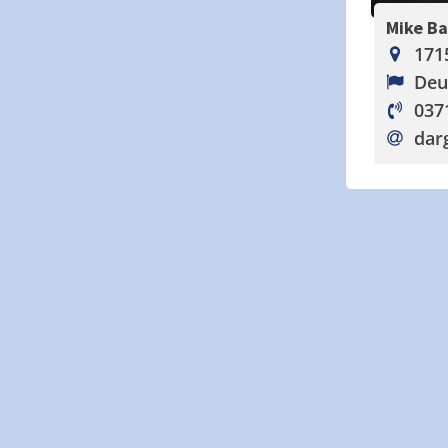
Mike B
171
Deu
037
dar