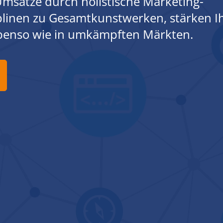
msätze durch holistische Marketing-
iplinen zu Gesamtkunstwerken, stärken I
ebenso wie in umkämpften Märkten.