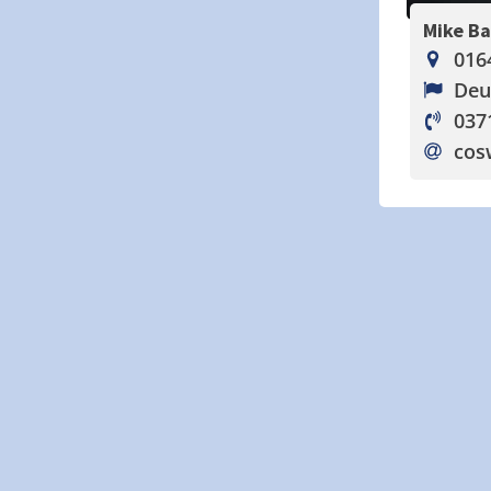
Mike B
016
Deu
037
cos