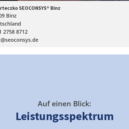
arteczko SEOCONSYS®
Binz
09 Binz
tschland
1 2758 8712
z
@seoconsys.de
Auf einen Blick:
Leistungsspektrum