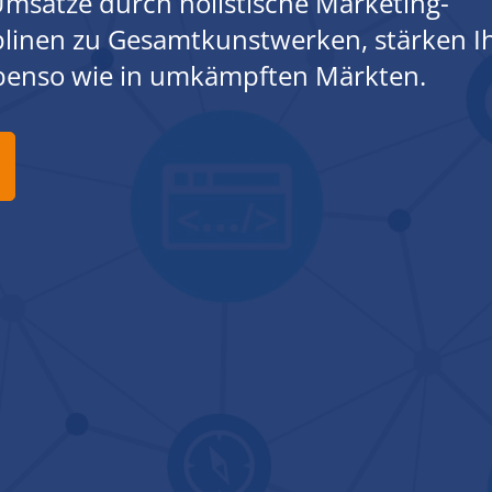
msätze durch holistische Marketing-
iplinen zu Gesamtkunstwerken, stärken I
ebenso wie in umkämpften Märkten.