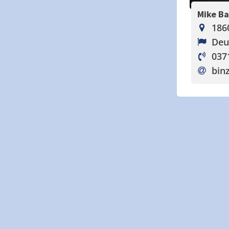
Mike B
186
Deu
037
bin