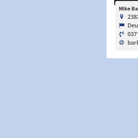
Mike B
238
Deu
037
bar