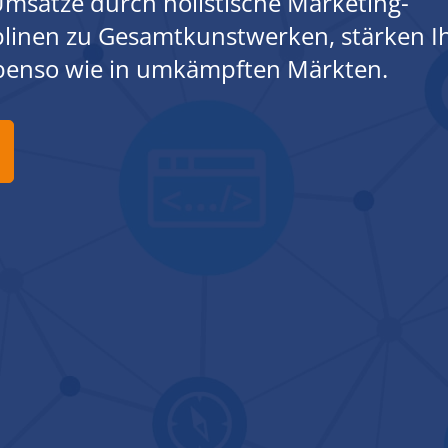
msätze durch holistische Marketing-
iplinen zu Gesamtkunstwerken, stärken I
ebenso wie in umkämpften Märkten.