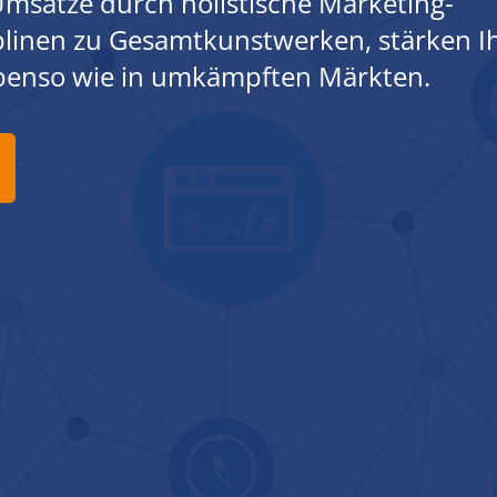
msätze durch holistische Marketing-
iplinen zu Gesamtkunstwerken, stärken I
ebenso wie in umkämpften Märkten.