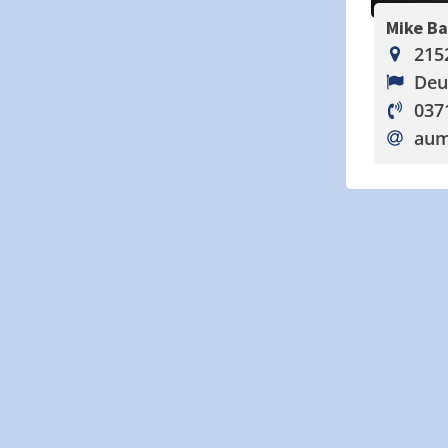
Mike B
215
Deu
037
aum