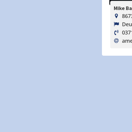
Mike B
867
Deu
037
ame