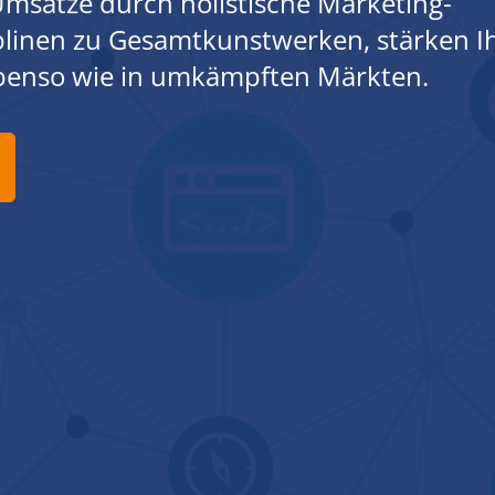
msätze durch holistische Marketing-
iplinen zu Gesamtkunstwerken, stärken I
ebenso wie in umkämpften Märkten.